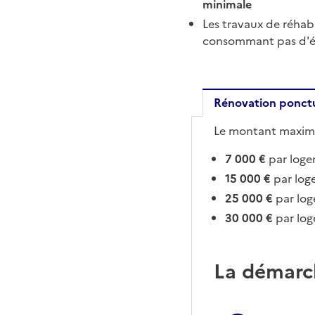
minimale
Les travaux de réhabi
consommant pas d'é
Rénovation ponctu
Le montant maximal
Rénovati
7 000 €
par log
15 000 €
par log
25 000 €
par log
30 000 €
par log
La démarc