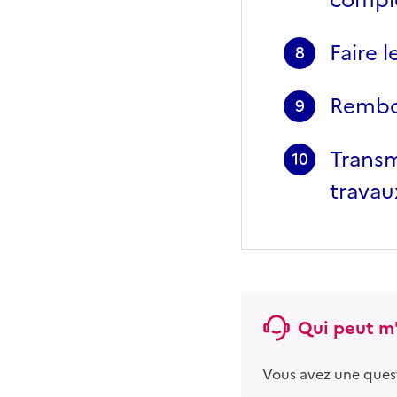
Faire l
8
Rembou
9
Transm
10
travau
Qui peut m'
Vous avez une ques