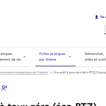
Se 
R
ratiques
Fiches pratiques
Démarches,
ement de vie
par thème
aides et outil
 rénovation énergétique de l'habitat
Éco-prêt à taux zéro (éco-PTZ) Copro
s