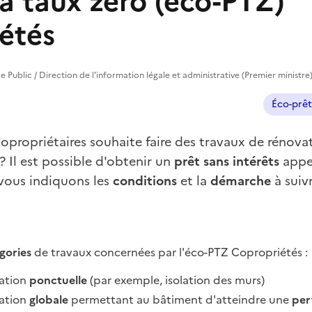
à taux zéro (éco-PTZ)
étés
vice Public / Direction de l'information légale et administrative (Premier ministre
Éco-prêt
opropriétaires souhaite faire des travaux de rénova
? Il est possible d'obtenir un
prêt sans
intérêts
appe
vous indiquons les
conditions
et la
démarche
à suiv
gories
de travaux concernées par l'éco-PTZ Copropriétés :
vation
ponctuelle
(par exemple, isolation des murs)
vation
globale
permettant au bâtiment d'atteindre une
per