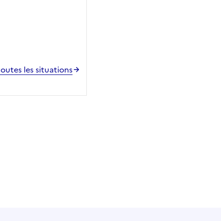
toutes les situations
 utile
utile
 été parfaitement utile