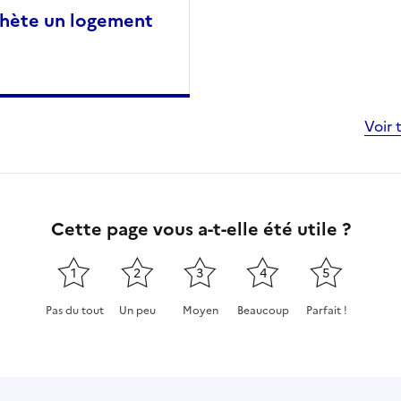
chète un logement
Voir 
Cette page vous a-t-elle été utile ?
1
2
3
4
5
Pas du tout
Un peu
Moyen
Beaucoup
Parfait !
Cette page ne pas m'a pas du tout été utile
Cette page m'a été un peu utile
Cette page m'a été moyennement
Cette page m'a été très 
Cette page m'a