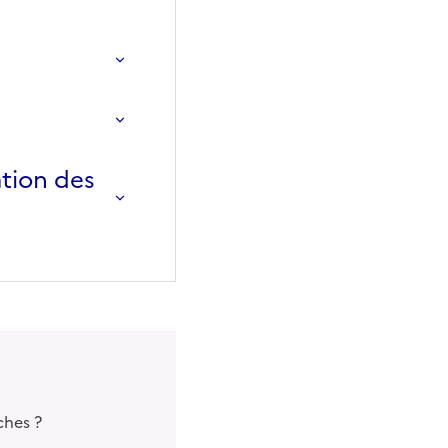
ation des
ches ?