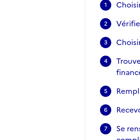
Choisi
1
Vérifi
2
Choisir
3
Trouve
4
financ
Rempli
5
Recevo
6
Se ren
7
compl