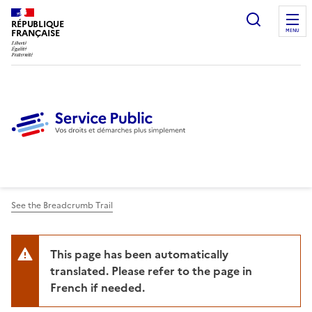
Ouvrir l
RÉPUBLIQUE
FRANÇAISE
MENU
See the Breadcrumb Trail
This page has been automatically
translated. Please refer to the page in
French if needed.