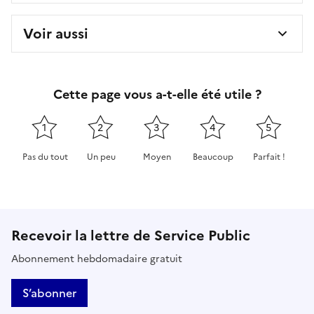
Voir aussi
Cette page vous a-t-elle été utile ?
1
2
3
4
5
Pas du tout
Un peu
Moyen
Beaucoup
Parfait !
Cette page ne pas m'a pas du tout été utile
Cette page m'a été un peu utile
Cette page m'a été moyennement 
Cette page m'a été très 
Cette page m'
Recevoir la lettre de Service Public
Abonnement hebdomadaire gratuit
S’abonner