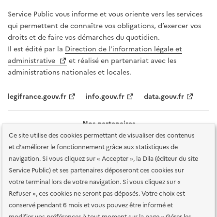
Service Public vous informe et vous oriente vers les services
qui permettent de connaître vos obligations, d’exercer vos
droits et de faire vos démarches du quotidien.
Il est édité par la
Direction de l’information légale et
administrative
et réalisé en partenariat avec les
administrations nationales et locales.
legifrance.gouv.fr
info.gouv.fr
data.gouv.fr
Nos partenaires
Ce site utilise des cookies permettant de visualiser des contenus
et d'améliorer le fonctionnement grâce aux statistiques de
navigation. Si vous cliquez sur « Accepter », la Dila (éditeur du site
Service Public) et ses partenaires déposeront ces cookies sur
votre terminal lors de votre navigation. Si vous cliquez sur «
Plan du site
Accessibilité : totalement conforme
Accessibilité des
Refuser », ces cookies ne seront pas déposés. Votre choix est
services en ligne
Mentions légales
Données personnelles et sécurité
conservé pendant 6 mois et vous pouvez être informé et
modifier vos préférences à tout moment sur la page « Gérer les