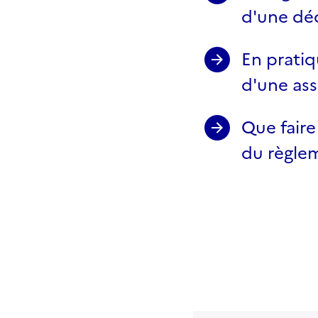
d'une déc
En pratiq
d'une ass
Que faire
du règlem