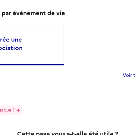
s par événement de vie
crée une
ociation
Voir 
arque ?
Cette page vous a-t-elle été utile ?