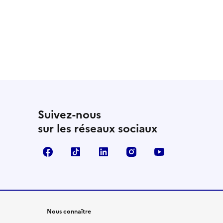
 utile
utile
 été parfaitement utile
Suivez-nous
sur les réseaux sociaux
Facebook
TikTok
LinkedIn
Instagram
YouTube
Nous connaître