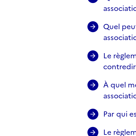
associati
Quel peut
associati
Le règlem
contredir
À quel mo
associati
Par qui e
Le règleme