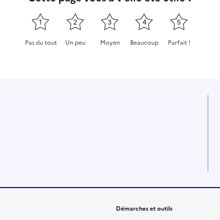
1
2
3
4
5
Pas du tout
Un peu
Moyen
Beaucoup
Parfait !
Cette page ne pas m'a pas du tout été utile
Cette page m'a été un peu utile
Cette page m'a été moyennement
Cette page m'a été très 
Cette page m'a
Démarches et outils