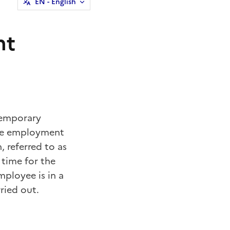
EN
- English
nt
temporary
The employment
 referred to as
 time
for the
mployee is in a
ried out.