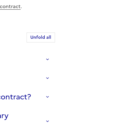
 contract
.
Unfold all
contract?
ary