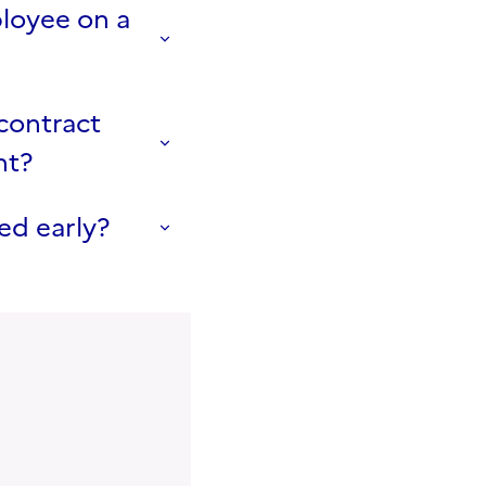
ployee on a
contract
nt?
ed early?