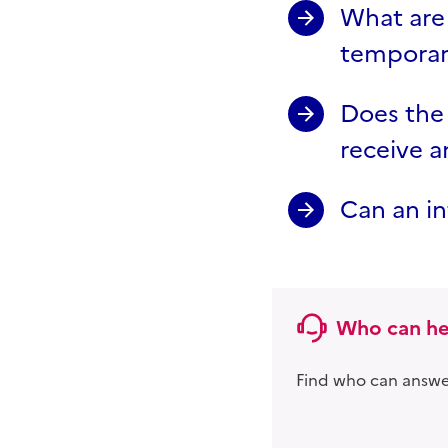
What are 
temporar
Does the
receive a
Can an i
Who can he
Find who can answer