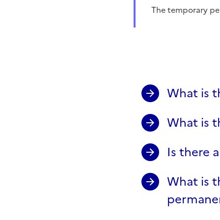
The temporary p
What is 
What is t
Is there 
What is t
permanen