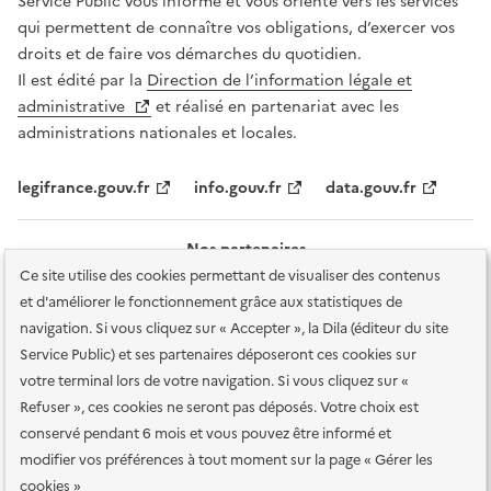
Service Public vous informe et vous oriente vers les services
qui permettent de connaître vos obligations, d’exercer vos
droits et de faire vos démarches du quotidien.
Il est édité par la
Direction de l’information légale et
administrative
et réalisé en partenariat avec les
administrations nationales et locales.
legifrance.gouv.fr
info.gouv.fr
data.gouv.fr
Nos partenaires
Ce site utilise des cookies permettant de visualiser des contenus
et d'améliorer le fonctionnement grâce aux statistiques de
navigation. Si vous cliquez sur « Accepter », la Dila (éditeur du site
Service Public) et ses partenaires déposeront ces cookies sur
votre terminal lors de votre navigation. Si vous cliquez sur «
Plan du site
Accessibilité : totalement conforme
Accessibilité des
Refuser », ces cookies ne seront pas déposés. Votre choix est
services en ligne
Mentions légales
Données personnelles et sécurité
conservé pendant 6 mois et vous pouvez être informé et
modifier vos préférences à tout moment sur la page « Gérer les
Conditions générales d'utilisation
Gestion des cookies
cookies »