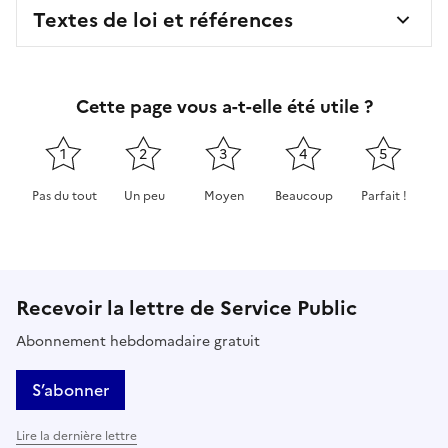
Textes de loi et références
Cette page vous a-t-elle été utile ?
1
2
3
4
5
Pas du tout
Un peu
Moyen
Beaucoup
Parfait !
Cette page ne pas m'a pas du tout été utile
Cette page m'a été un peu utile
Cette page m'a été moyennement 
Cette page m'a été très 
Cette page m'
Recevoir la lettre de Service Public
Abonnement hebdomadaire gratuit
S’abonner
Lire la dernière lettre