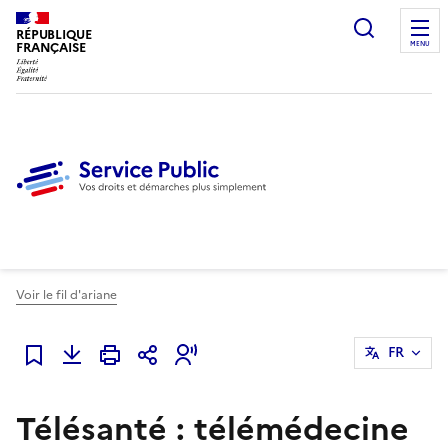
Ouvrir l
RÉPUBLIQUE
FRANÇAISE
MENU
Voir le fil d'ariane
FR
Ajouter à mes favoris
Télésanté : télémédecine