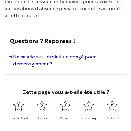
direction des ressources humaines pour savoir si des
autorisations d’absence peuvent vous être accordées
à cette occasion.
Questions ? Réponses !
Un salarié a-t-il droit à un congé pour
déménagement ?
Cette page vous a-t-elle été utile ?
1
2
3
4
5
Pas du tout
Un peu
Moyen
Beaucoup
Parfait !
Cette page ne pas m'a pas du tout été utile
Cette page m'a été un peu utile
Cette page m'a été moyennement 
Cette page m'a été très 
Cette page m'