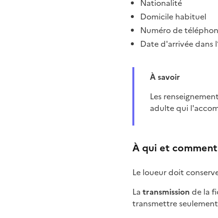
Nationalité
Domicile habituel
Numéro de téléphone 
Date d'arrivée dans 
À savoir
Les renseignements concernant un enfant de moins de 15 ans peuvent figurer sur la fiche d'un
adulte qui l'acco
À qui et comment t
Le loueur doit conserve
La
transmission
de la f
transmettre seulement s