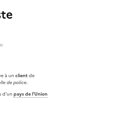
ste
e)
ue à un
client
de
lle de police
.
ts d'un
pays de l'Union