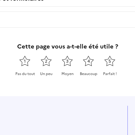
Cette page vous a-t-elle été utile ?
1
2
3
4
5
Pas du tout
Un peu
Moyen
Beaucoup
Parfait !
Cette page ne pas m'a pas du tout été utile
Cette page m'a été un peu utile
Cette page m'a été moyennement
Cette page m'a été très 
Cette page m'a