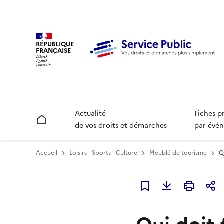
RÉPUBLIQUE
FRANÇAISE
Actualité
Fiches p
Accueil
de vos droits et démarches
par évén
Accueil
Loisirs - Sports - Culture
Meublé de tourisme
Q
Ajouter à mes favori