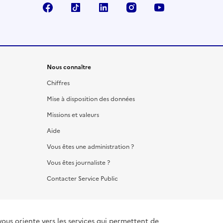
Facebook
TikTok
LinkedIn
Instagram
YouTube
Nous connaître
Chiffres
Mise à disposition des données
Missions et valeurs
Aide
Vous êtes une administration ?
Vous êtes journaliste ?
Contacter Service Public
vous oriente vers les services qui permettent de