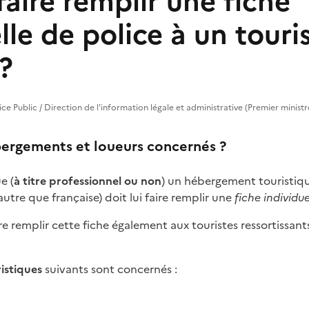
faire remplir une fiche
lle de police à un touri
?
vice Public / Direction de l'information légale et administrative (Premier ministr
bergements et loueurs concernés ?
e (
à titre professionnel ou non
) un hébergement touristiq
autre que française) doit lui faire remplir une
fiche individue
re remplir cette fiche également aux touristes ressortissan
istiques
suivants sont concernés :