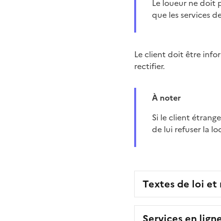
Le loueur ne doit pas transmettre les informations concernant le client étranger à quelqu'un d'autre
que les services d
Le client doit être inf
rectifier.
À noter
Si le client étrang
de lui refuser la 
Textes de loi et
Services en lign