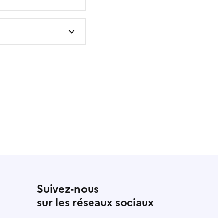
 utile
utile
 été parfaitement utile
Suivez-nous
sur les réseaux sociaux