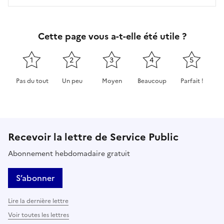
Cette page vous a-t-elle été utile ?
1
2
3
4
5
Pas du tout
Un peu
Moyen
Beaucoup
Parfait !
Cette page ne pas m'a pas du tout été utile
Cette page m'a été un peu utile
Cette page m'a été moyennement 
Cette page m'a été très 
Cette page m'
Recevoir la lettre de Service Public
Abonnement hebdomadaire gratuit
S’abonner
Lire la dernière lettre
Voir toutes les lettres