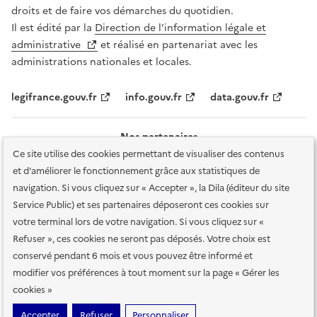
droits et de faire vos démarches du quotidien.
Il est édité par la
Direction de l’information légale et
administrative
et réalisé en partenariat avec les
administrations nationales et locales.
legifrance.gouv.fr
info.gouv.fr
data.gouv.fr
Nos partenaires
Ce site utilise des cookies permettant de visualiser des contenus
et d'améliorer le fonctionnement grâce aux statistiques de
navigation. Si vous cliquez sur « Accepter », la Dila (éditeur du site
Service Public) et ses partenaires déposeront ces cookies sur
votre terminal lors de votre navigation. Si vous cliquez sur «
Plan du site
Accessibilité : totalement conforme
Accessibilité des
Refuser », ces cookies ne seront pas déposés. Votre choix est
services en ligne
Mentions légales
Données personnelles et sécurité
conservé pendant 6 mois et vous pouvez être informé et
modifier vos préférences à tout moment sur la page « Gérer les
Conditions générales d'utilisation
Gestion des cookies
cookies »
Sauf mention contraire, tous les contenus de ce site sont sous
licence
Accepter
Refuser
Personnaliser