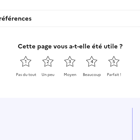
 références
Cette page vous a-t-elle été utile ?
1
2
3
4
5
Pas du tout
Un peu
Moyen
Beaucoup
Parfait !
Cette page ne pas m'a pas du tout été utile
Cette page m'a été un peu utile
Cette page m'a été moyennement
Cette page m'a été très 
Cette page m'a