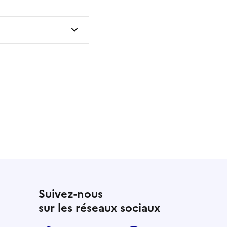
 utile
utile
 été parfaitement utile
Suivez-nous
sur les réseaux sociaux