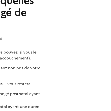
 quelles
ngé de
e)
s pouvez, si vous le
l'accouchement).
tant non pris de votre
es
, il vous restera :
congé postnatal ayant
atal ayant une durée