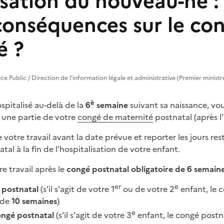
sation du nouveau-né :
 conséquences sur le co
é ?
vice Public / Direction de l'information légale et administrative (Premier ministr
è
ospitalisé au-delà de la
6
semaine
suivant sa naissance, vou
 une partie de votre
congé de maternité
postnatal (après 
otre travail avant la date prévue et reporter les jours res
al à la fin de l'hospitalisation de votre enfant.
re travail après le
congé postnatal obligatoire de 6 semain
er
e
 postnatal
(s'il s'agit de votre 1
ou de votre 2
enfant, le 
 de
10 semaines
)
e
ongé postnatal
(s'il s'agit de votre 3
enfant, le congé postn