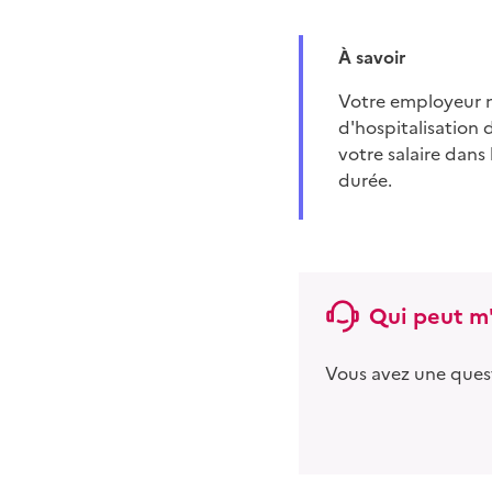
À savoir
Votre employeur ne peut pas vous refuser le report d'une partie du congé postnatal en cas
d'hospitalisation 
votre salaire dans
durée.
Qui peut m'
Vous avez une ques