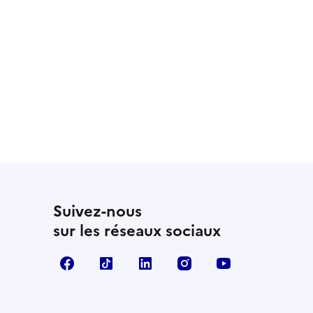
 utile
utile
 été parfaitement utile
Suivez-nous
sur les réseaux sociaux
Facebook
TikTok
LinkedIn
Instagram
YouTube