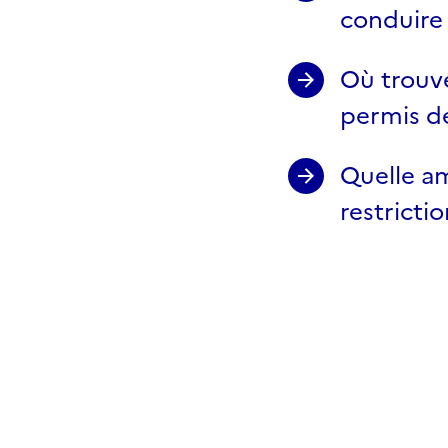
conduire
Où trouve
permis d
Quelle am
restricti