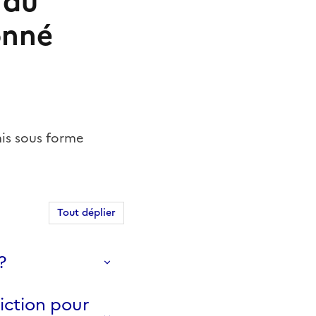
 du
onné
mis sous forme
Tout déplier
?
riction pour