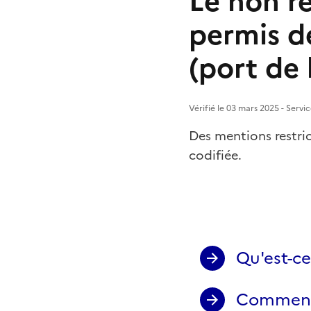
Le non re
permis de
(port de 
Vérifié le 03 mars 2025 - Servi
Des mentions restric
codifiée.
Qu'est-ce
Comment v