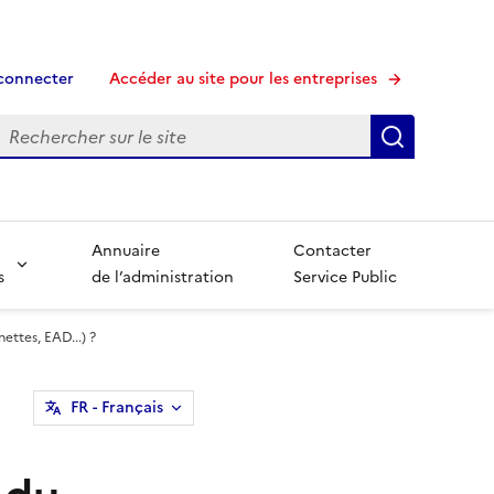
connecter
Accéder au site pour les entreprises
echerche
Recherche
Annuaire
Contacter
s
de l’administration
Service Public
ettes, EAD...) ?
FR
- Français