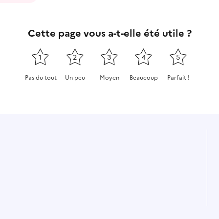
Cette page vous a-t-elle été utile ?
1
2
3
4
5
Pas du tout
Un peu
Moyen
Beaucoup
Parfait !
Cette page ne pas m'a pas du tout été utile
Cette page m'a été un peu utile
Cette page m'a été moyennement
Cette page m'a été très 
Cette page m'a