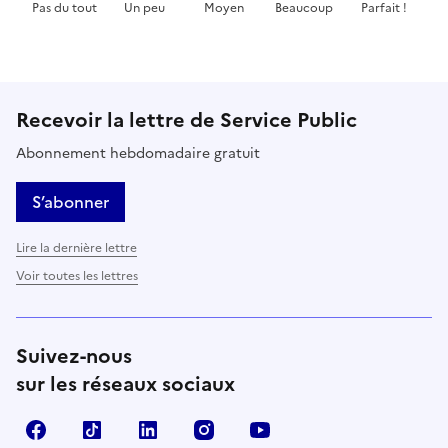
Pas du tout
Un peu
Moyen
Beaucoup
Parfait !
Cette page ne pas m'a pas du tout été utile
Cette page m'a été un peu utile
Cette page m'a été moyennement 
Cette page m'a été très 
Cette page m'
Recevoir la lettre de Service Public
Abonnement hebdomadaire gratuit
S’abonner
Lire la dernière lettre
Voir toutes les lettres
Suivez-nous
sur les réseaux sociaux
Facebook
TikTok
LinkedIn
Instagram
YouTube