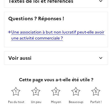
Textes de loi et références
Questions ? Réponses !
Une association à but non lucratif peut-elle avoir
une activité commerciale ?
Voir aussi
Cette page vous a-t-elle été utile ?
1
2
3
4
5
Pas du tout
Un peu
Moyen
Beaucoup
Parfait !
Cette page ne pas m'a pas du tout été utile
Cette page m'a été un peu utile
Cette page m'a été moyennement 
Cette page m'a été très 
Cette page m'