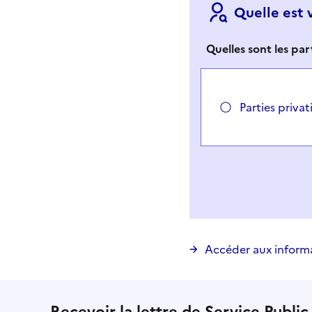
Quelle est 
Quelles sont les par
Parties priva
Vous avez choisi
Choisir votre cas
Accéder aux inform
Recevoir la lettre de Service Public