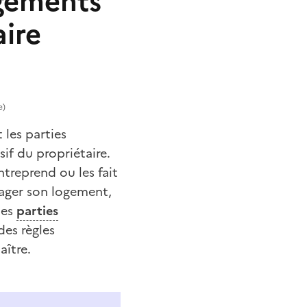
agements
ire
e)
les parties
sif du propriétaire.
ntreprend ou les fait
énager son logement,
les
parties
des règles
aître.