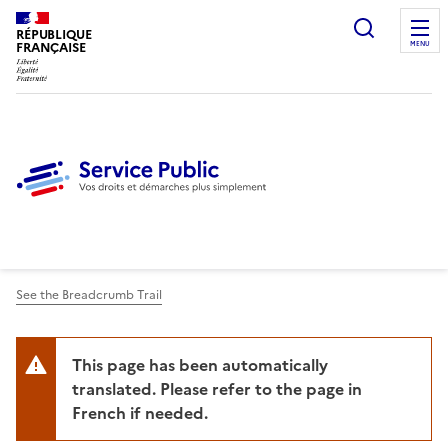
Ouvrir l
RÉPUBLIQUE
FRANÇAISE
MENU
See the Breadcrumb Trail
This page has been automatically
translated. Please refer to the page in
French if needed.