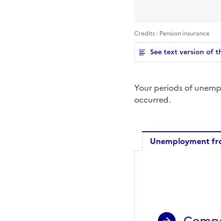
Credits : Pension insurance
See text version of t
Your periods of unemp
occurred.
Unemployment fr
Unemplo