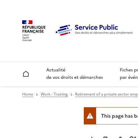
RÉPUBLIQUE
FRANÇAISE
Actualité
Fiches p
Accueil
de vos droits et démarches
par évén
Home
Work - Training
Retirement of a private sector em
This page has 