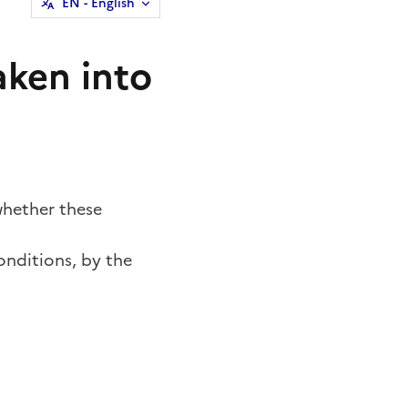
EN
- English
aken into
whether these
onditions, by the