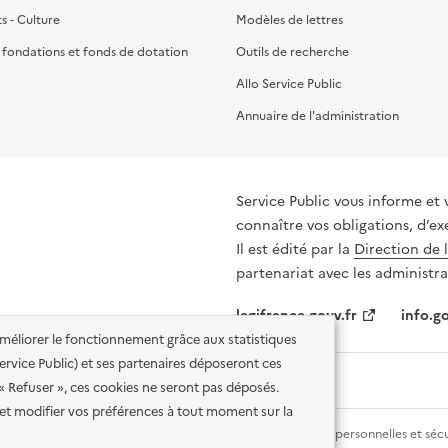
ts - Culture
Modèles de lettres
, fondations et fonds de dotation
Outils de recherche
Allo Service Public
Annuaire de l'administration
Service Public vous informe et 
connaître vos obligations, d’ex
Il est édité par la
Direction de 
partenariat avec les administra
legifrance.gouv.fr
info.go
'améliorer le fonctionnement grâce aux statistiques
 Service Public) et ses partenaires déposeront ces
 « Refuser », ces cookies ne seront pas déposés.
et modifier vos préférences à tout moment sur la
lité des services en ligne
Mentions légales
Données personnelles et sécu