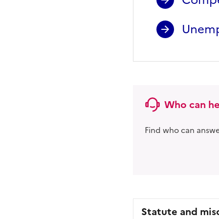
Compe
Unemp
Who can he
Find who can answer
Statute and mis