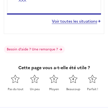
Voir toutes les situations
Besoin d’aide ? Une remarque ?
Cette page vous a-t-elle été utile ?
1
2
3
4
5
Pas du tout
Un peu
Moyen
Beaucoup
Parfait !
Cette page ne pas m'a pas du tout été utile
Cette page m'a été un peu utile
Cette page m'a été moyennement 
Cette page m'a été très 
Cette page m'