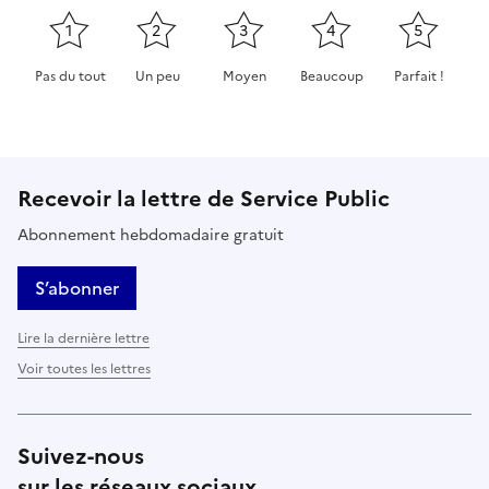
1
2
3
4
5
Pas du tout
Un peu
Moyen
Beaucoup
Parfait !
Cette page ne pas m'a pas du tout été utile
Cette page m'a été un peu utile
Cette page m'a été moyennement 
Cette page m'a été très 
Cette page m'
Recevoir la lettre de Service Public
Abonnement hebdomadaire gratuit
S’abonner
Lire la dernière lettre
Voir toutes les lettres
Suivez-nous
sur les réseaux sociaux