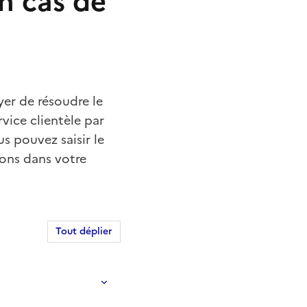
n cas de
yer de résoudre le
rvice clientèle par
us pouvez saisir le
dons dans votre
Tout déplier