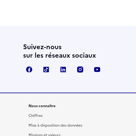
 utile
utile
 été parfaitement utile
Suivez-nous
sur les réseaux sociaux
Facebook
TikTok
LinkedIn
Instagram
YouTube
Nous connaître
Chiffres
Mise à disposition des données
Missions et valeurs