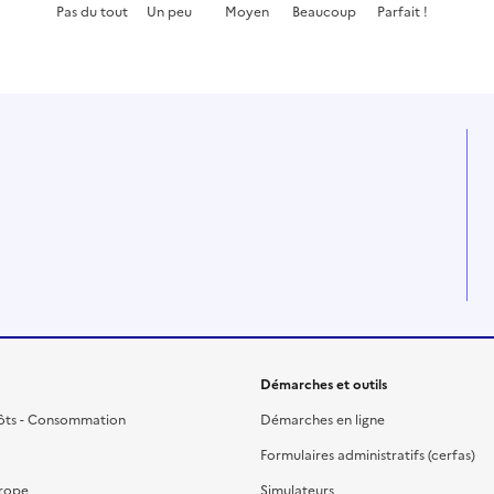
Pas du tout
Un peu
Moyen
Beaucoup
Parfait !
Cette page ne pas m'a pas du tout été utile
Cette page m'a été un peu utile
Cette page m'a été moyennement
Cette page m'a été très 
Cette page m'a
Démarches et outils
ôts - Consommation
Démarches en ligne
Formulaires administratifs (cerfas)
urope
Simulateurs