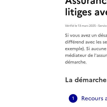
Assurance
litiges a
Vérifié le 13 mars 2025 - Servi
Si vous avez un désa
différend avec les se
exemple). Si aucune s
médiateur de l'assu
démarche.
La démarche
Recours a
1