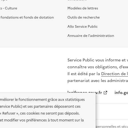
ts - Culture
Modèles de lettres
, fondations et fonds de dotation
Outils de recherche
Allo Service Public
Annuaire de l'administration
Service Public vous informe et 
connaître vos obligations, d’ex
Il est édité par la
Direction de 
partenariat avec les administra
legifrance.gouv.fr
info.go
'améliorer le fonctionnement grâce aux statistiques
 Service Public) et ses partenaires déposeront ces
 « Refuser », ces cookies ne seront pas déposés.
et modifier vos préférences à tout moment sur la
lité des services en ligne
Mentions légales
Données personnelles et sécu