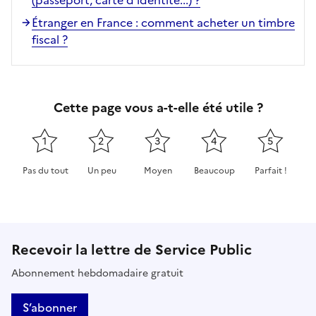
Étranger en France : comment acheter un timbre
fiscal ?
Cette page vous a-t-elle été utile ?
1
2
3
4
5
Pas du tout
Un peu
Moyen
Beaucoup
Parfait !
Cette page ne pas m'a pas du tout été utile
Cette page m'a été un peu utile
Cette page m'a été moyennement 
Cette page m'a été très 
Cette page m'
Recevoir la lettre de Service Public
Abonnement hebdomadaire gratuit
S’abonner