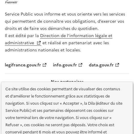
Service Public vous informe et vous oriente vers les services
qui permettent de connaître vos obligations, d’exercer vos
droits et de faire vos démarches du quotidien.
Il est édité par la
Direction de l’information légale et
administrative
et réalisé en partenariat avec les
administrations nationales et locales.
legifrance.gouv.fr
info.gouv.fr
data.gouv.fr
Nos partenaires
Ce site utilise des cookies permettant de visualiser des contenus
et d'améliorer le fonctionnement grâce aux statistiques de
navigation. Si vous cliquez sur « Accepter », la Dila (éditeur du site
Service Public) et ses partenaires déposeront ces cookies sur
votre terminal lors de votre navigation. Si vous cliquez sur «
Plan du site
Accessibilité : totalement conforme
Accessibilité des
Refuser », ces cookies ne seront pas déposés. Votre choix est
services en ligne
Mentions légales
Données personnelles et sécurité
conservé pendant 6 mois et vous pouvez être informé et