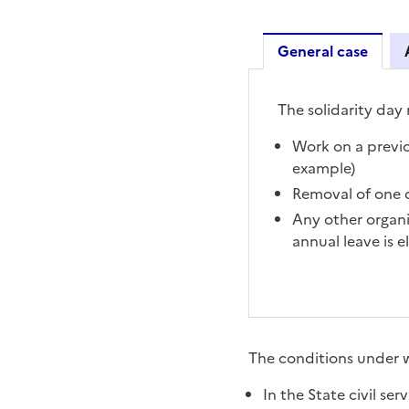
General case
General case
The solidarity day
Work on a previo
example)
Removal of one 
Any other organi
annual leave is e
The conditions under w
In the State civil ser