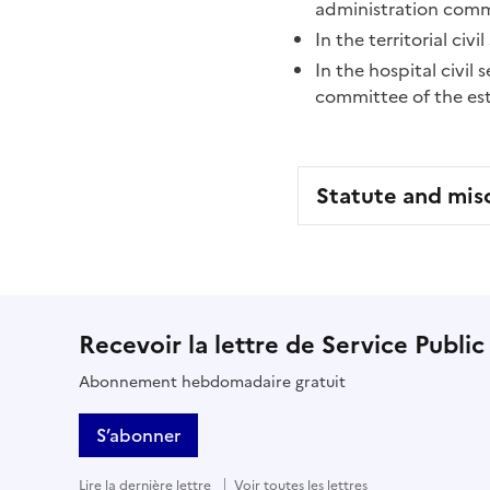
administration comm
In the territorial civ
In the hospital civil 
committee of the es
Statute and mis
Recevoir la lettre de Service Public
Abonnement hebdomadaire gratuit
S’abonner
Lire la dernière lettre
Voir toutes les lettres