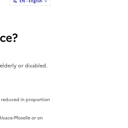
EN
- English
ice?
lderly or disabled.
e reduced in proportion
Alsace-Moselle
or on