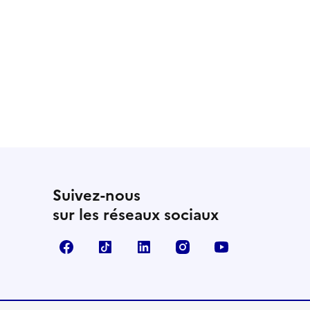
 utile
utile
 été parfaitement utile
Suivez-nous
sur les réseaux sociaux
Facebook
TikTok
LinkedIn
Instagram
YouTube