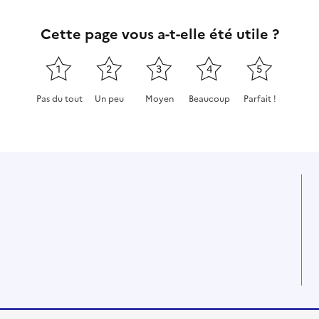
Cette page vous a-t-elle été utile ?
1
2
3
4
5
Pas du tout
Un peu
Moyen
Beaucoup
Parfait !
Cette page ne pas m'a pas du tout été utile
Cette page m'a été un peu utile
Cette page m'a été moyennement
Cette page m'a été très 
Cette page m'a