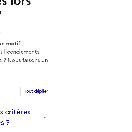
s lors
?
)
un motif
es licenciements
e ? Nous faisons un
Tout déplier
 critères
s ?