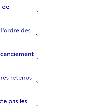
e de
 l'ordre des
 licenciement
ères retenus
te pas les