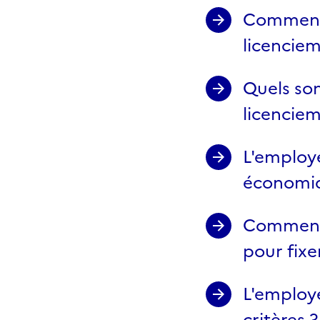
Comment 
licencie
Quels son
licencie
L'employe
économi
Comment l
pour fixe
L'employe
critères ?