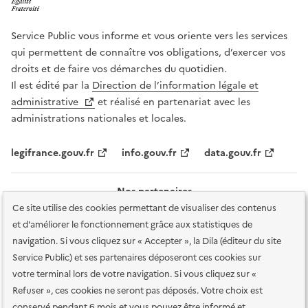
Service Public vous informe et vous oriente vers les services
qui permettent de connaître vos obligations, d’exercer vos
droits et de faire vos démarches du quotidien.
Il est édité par la
Direction de l’information légale et
administrative
et réalisé en partenariat avec les
administrations nationales et locales.
legifrance.gouv.fr
info.gouv.fr
data.gouv.fr
Nos partenaires
Ce site utilise des cookies permettant de visualiser des contenus
et d'améliorer le fonctionnement grâce aux statistiques de
navigation. Si vous cliquez sur « Accepter », la Dila (éditeur du site
Service Public) et ses partenaires déposeront ces cookies sur
votre terminal lors de votre navigation. Si vous cliquez sur «
Plan du site
Accessibilité : totalement conforme
Accessibilité des
Refuser », ces cookies ne seront pas déposés. Votre choix est
services en ligne
Mentions légales
Données personnelles et sécurité
conservé pendant 6 mois et vous pouvez être informé et