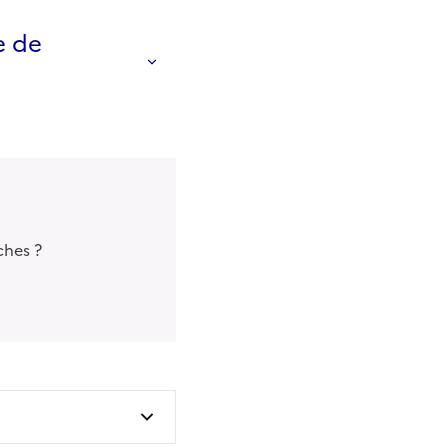
e de
ches ?