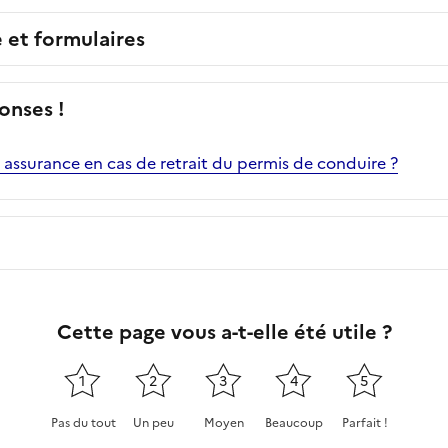
e et formulaires
onses !
n assurance en cas de retrait du permis de conduire ?
Cette page vous a-t-elle été utile ?
1
2
3
4
5
Pas du tout
Un peu
Moyen
Beaucoup
Parfait !
Cette page ne pas m'a pas du tout été utile
Cette page m'a été un peu utile
Cette page m'a été moyennement
Cette page m'a été très 
Cette page m'a