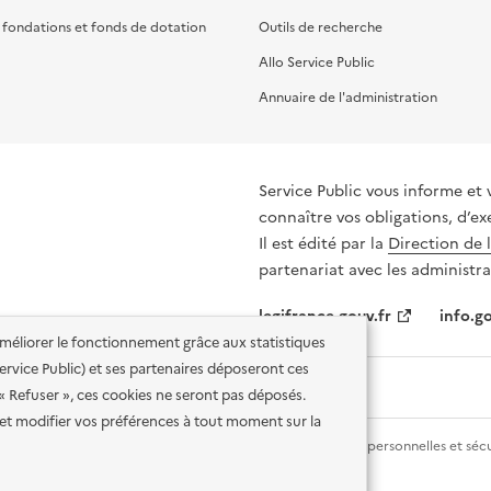
, fondations et fonds de dotation
Outils de recherche
Allo Service Public
Annuaire de l'administration
Service Public vous informe et 
connaître vos obligations, d’ex
Il est édité par la
Direction de 
partenariat avec les administra
legifrance.gouv.fr
info.go
'améliorer le fonctionnement grâce aux statistiques
 Service Public) et ses partenaires déposeront ces
 « Refuser », ces cookies ne seront pas déposés.
et modifier vos préférences à tout moment sur la
lité des services en ligne
Mentions légales
Données personnelles et sécu