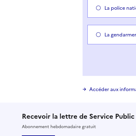
La police nat
La gendarmer
Vous avez choisi
Choisir votre cas
Accéder aux inform
Recevoir la lettre de Service Public
Abonnement hebdomadaire gratuit