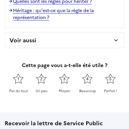
Quelles sont les règles pour hériter ?
Héritage : qu'est-ce que la règle de la
représentation ?
Voir aussi
Cette page vous a-t-elle été utile ?
1
2
3
4
5
Pas du tout
Un peu
Moyen
Beaucoup
Parfait !
Cette page ne pas m'a pas du tout été utile
Cette page m'a été un peu utile
Cette page m'a été moyennement 
Cette page m'a été très 
Cette page m'
Recevoir la lettre de Service Public