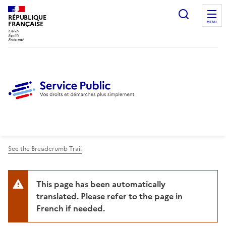
Ouvrir l
RÉPUBLIQUE
FRANÇAISE
MENU
See the Breadcrumb Trail
This page has been automatically
translated. Please refer to the page in
French if needed.