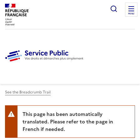
Ouvrir l
RÉPUBLIQUE
FRANÇAISE
MENU
See the Breadcrumb Trail
This page has been automatically
translated. Please refer to the page in
French if needed.