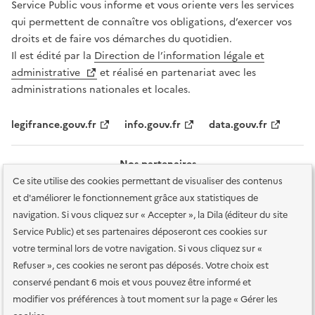
Service Public vous informe et vous oriente vers les services
qui permettent de connaître vos obligations, d’exercer vos
droits et de faire vos démarches du quotidien.
Il est édité par la
Direction de l’information légale et
administrative
et réalisé en partenariat avec les
administrations nationales et locales.
legifrance.gouv.fr
info.gouv.fr
data.gouv.fr
Nos partenaires
Ce site utilise des cookies permettant de visualiser des contenus
et d'améliorer le fonctionnement grâce aux statistiques de
navigation. Si vous cliquez sur « Accepter », la Dila (éditeur du site
Service Public) et ses partenaires déposeront ces cookies sur
votre terminal lors de votre navigation. Si vous cliquez sur «
Plan du site
Accessibilité : totalement conforme
Accessibilité des
Refuser », ces cookies ne seront pas déposés. Votre choix est
services en ligne
Mentions légales
Données personnelles et sécurité
conservé pendant 6 mois et vous pouvez être informé et
modifier vos préférences à tout moment sur la page « Gérer les
Conditions générales d'utilisation
Gestion des cookies