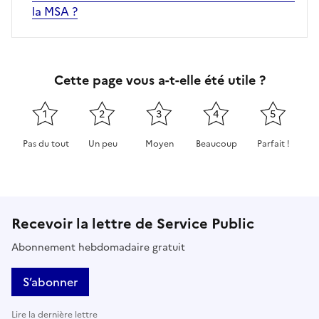
la MSA ?
Cette page vous a-t-elle été utile ?
1
2
3
4
5
Pas du tout
Un peu
Moyen
Beaucoup
Parfait !
Cette page ne pas m'a pas du tout été utile
Cette page m'a été un peu utile
Cette page m'a été moyennement 
Cette page m'a été très 
Cette page m'
Recevoir la lettre de Service Public
Abonnement hebdomadaire gratuit
S’abonner
Lire la dernière lettre