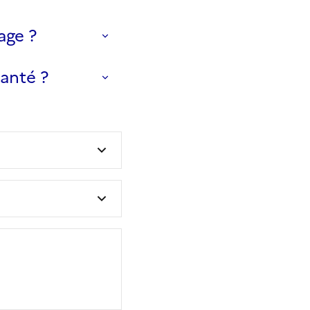
age ?
santé ?