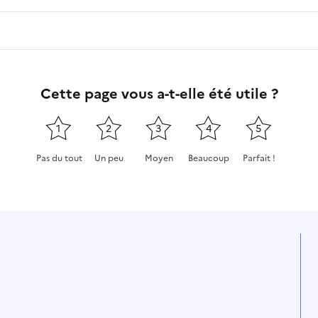
Cette page vous a-t-elle été utile ?
1
2
3
4
5
Pas du tout
Un peu
Moyen
Beaucoup
Parfait !
Cette page ne pas m'a pas du tout été utile
Cette page m'a été un peu utile
Cette page m'a été moyennement
Cette page m'a été très 
Cette page m'a