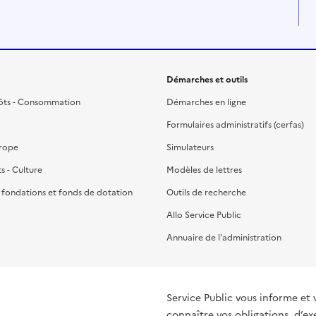
Démarches et outils
ôts - Consommation
Démarches en ligne
Formulaires administratifs (cerfas)
urope
Simulateurs
ts - Culture
Modèles de lettres
, fondations et fonds de dotation
Outils de recherche
Allo Service Public
Annuaire de l'administration
Service Public vous informe et 
connaître vos obligations, d’ex