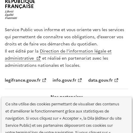
RÉPUBLIQUE
FRANÇAISE
Service Public vous informe et vous oriente vers les services
qui permettent de connaître vos obligations, d’exercer vos
droits et de faire vos démarches du quotidien.
Il est édité par la
Direction de l’information légale et
administrative
et réalisé en partenariat avec les
administrations nationales et locales.
legifrance.gouv.fr
info.gouv.fr
data.gouv.fr
Nos partenaires
Ce site utilise des cookies permettant de visualiser des contenus
et d'améliorer le fonctionnement grâce aux statistiques de
navigation. Si vous cliquez sur « Accepter », la Dila (éditeur du site
Service Public) et ses partenaires déposeront ces cookies sur
votre terminal lors de votre navigation. Si vous cliquez sur «