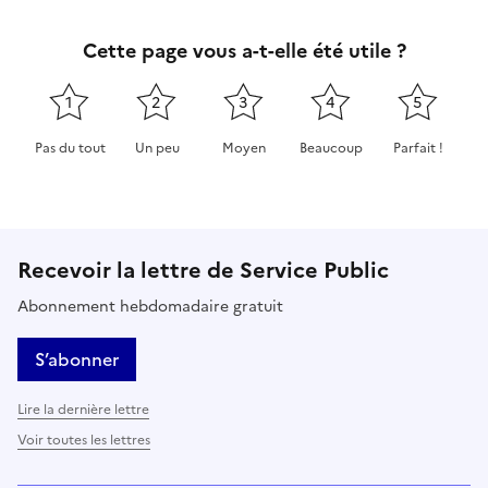
Cette page vous a-t-elle été utile ?
1
2
3
4
5
Pas du tout
Un peu
Moyen
Beaucoup
Parfait !
Cette page ne pas m'a pas du tout été utile
Cette page m'a été un peu utile
Cette page m'a été moyennement 
Cette page m'a été très 
Cette page m'
Recevoir la lettre de Service Public
Abonnement hebdomadaire gratuit
S’abonner
Lire la dernière lettre
Voir toutes les lettres