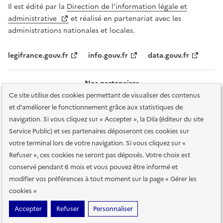
Il est édité par la
Direction de l’information légale et
administrative
et réalisé en partenariat avec les
administrations nationales et locales.
legifrance.gouv.fr
info.gouv.fr
data.gouv.fr
Nos partenaires
Ce site utilise des cookies permettant de visualiser des contenus
et d'améliorer le fonctionnement grâce aux statistiques de
navigation. Si vous cliquez sur « Accepter », la Dila (éditeur du site
Service Public) et ses partenaires déposeront ces cookies sur
votre terminal lors de votre navigation. Si vous cliquez sur «
Plan du site
Accessibilité : totalement conforme
Accessibilité des
Refuser », ces cookies ne seront pas déposés. Votre choix est
services en ligne
Mentions légales
Données personnelles et sécurité
conservé pendant 6 mois et vous pouvez être informé et
modifier vos préférences à tout moment sur la page « Gérer les
Conditions générales d'utilisation
Gestion des cookies
cookies »
Sauf mention contraire, tous les contenus de ce site sont sous
licence
Accepter
Refuser
Personnaliser
etalab-2.0