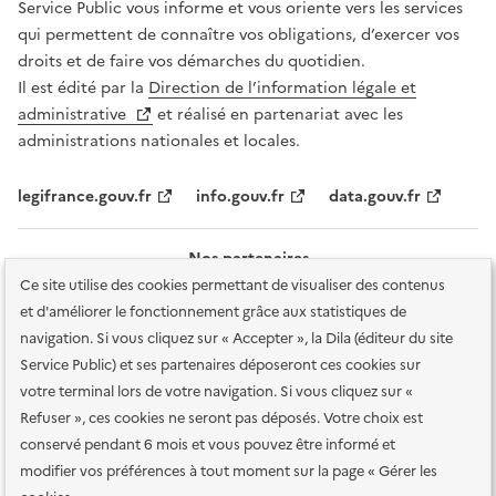
Service Public vous informe et vous oriente vers les services
qui permettent de connaître vos obligations, d’exercer vos
droits et de faire vos démarches du quotidien.
Il est édité par la
Direction de l’information légale et
administrative
et réalisé en partenariat avec les
administrations nationales et locales.
legifrance.gouv.fr
info.gouv.fr
data.gouv.fr
Nos partenaires
Ce site utilise des cookies permettant de visualiser des contenus
et d'améliorer le fonctionnement grâce aux statistiques de
navigation. Si vous cliquez sur « Accepter », la Dila (éditeur du site
Service Public) et ses partenaires déposeront ces cookies sur
votre terminal lors de votre navigation. Si vous cliquez sur «
Plan du site
Accessibilité : totalement conforme
Accessibilité des
Refuser », ces cookies ne seront pas déposés. Votre choix est
services en ligne
Mentions légales
Données personnelles et sécurité
conservé pendant 6 mois et vous pouvez être informé et
modifier vos préférences à tout moment sur la page « Gérer les
Conditions générales d'utilisation
Gestion des cookies