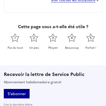
Cette page vous a-t-elle été utile ?
1
2
3
4
5
Pas du tout
Un peu
Moyen
Beaucoup
Parfait !
Cette page ne pas m'a pas du tout été utile
Cette page m'a été un peu utile
Cette page m'a été moyennement 
Cette page m'a été très 
Cette page m'
Recevoir la lettre de Service Public
Abonnement hebdomadaire gratuit
S’abonner
Lire la dernière lettre