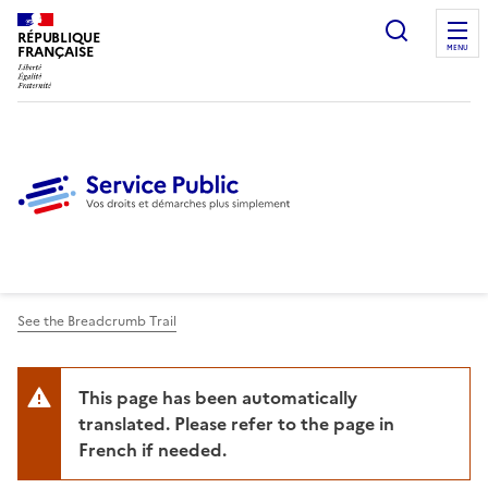
Ouvrir l
RÉPUBLIQUE
FRANÇAISE
MENU
See the Breadcrumb Trail
This page has been automatically
translated. Please refer to the page in
French if needed.