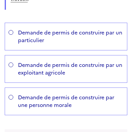
Répondez aux questions successives et les réponses s’
Vous avez choisi
Choisissez votre cas
Demande de permis de construire par un
particulier
Demande de permis de construire par un
exploitant agricole
Demande de permis de construire par
une personne morale