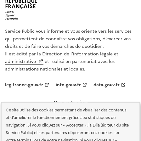
RÉPUBLIQUE
FRANÇAISE
Service Public vous informe et vous oriente vers les services
qui permettent de connaître vos obligations, d’exercer vos
droits et de faire vos démarches du quotidien.
Il est édité par la
Direction de l’information légale et
administrative
et réalisé en partenariat avec les
administrations nationales et locales.
legifrance.gouv.fr
info.gouv.fr
data.gouv.fr
Nos partenaires
Ce site utilise des cookies permettant de visualiser des contenus
et d'améliorer le fonctionnement grâce aux statistiques de
navigation. Si vous cliquez sur « Accepter », la Dila (éditeur du site
Service Public) et ses partenaires déposeront ces cookies sur
votre terminal lors de votre navigation. Si vous cliquez sur «