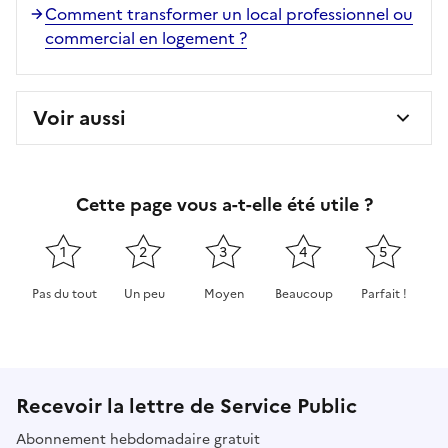
Comment transformer un local professionnel ou
commercial en logement ?
Voir aussi
Cette page vous a-t-elle été utile ?
1
2
3
4
5
Pas du tout
Un peu
Moyen
Beaucoup
Parfait !
Cette page ne pas m'a pas du tout été utile
Cette page m'a été un peu utile
Cette page m'a été moyennement 
Cette page m'a été très 
Cette page m'
Recevoir la lettre de Service Public
Abonnement hebdomadaire gratuit