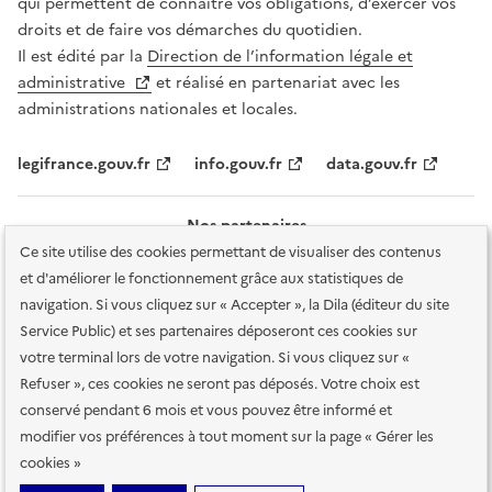
qui permettent de connaître vos obligations, d’exercer vos
droits et de faire vos démarches du quotidien.
Il est édité par la
Direction de l’information légale et
administrative
et réalisé en partenariat avec les
administrations nationales et locales.
legifrance.gouv.fr
info.gouv.fr
data.gouv.fr
Nos partenaires
Ce site utilise des cookies permettant de visualiser des contenus
et d'améliorer le fonctionnement grâce aux statistiques de
navigation. Si vous cliquez sur « Accepter », la Dila (éditeur du site
Service Public) et ses partenaires déposeront ces cookies sur
votre terminal lors de votre navigation. Si vous cliquez sur «
Plan du site
Accessibilité : totalement conforme
Accessibilité des
Refuser », ces cookies ne seront pas déposés. Votre choix est
services en ligne
Mentions légales
Données personnelles et sécurité
conservé pendant 6 mois et vous pouvez être informé et
modifier vos préférences à tout moment sur la page « Gérer les
Conditions générales d'utilisation
Gestion des cookies
cookies »