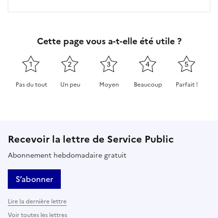
Cette page vous a-t-elle été utile ?
1
2
3
4
5
Pas du tout
Un peu
Moyen
Beaucoup
Parfait !
Cette page ne pas m'a pas du tout été utile
Cette page m'a été un peu utile
Cette page m'a été moyennement 
Cette page m'a été très 
Cette page m'
Recevoir la lettre de Service Public
Abonnement hebdomadaire gratuit
S’abonner
Lire la dernière lettre
Voir toutes les lettres