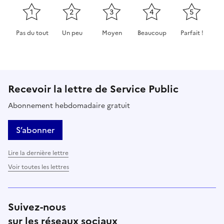
1
2
3
4
5
Pas du tout
Un peu
Moyen
Beaucoup
Parfait !
Cette page ne pas m'a pas du tout été utile
Cette page m'a été un peu utile
Cette page m'a été moyennement 
Cette page m'a été très 
Cette page m'
Recevoir la lettre de Service Public
Abonnement hebdomadaire gratuit
S’abonner
Lire la dernière lettre
Voir toutes les lettres
Suivez-nous
sur les réseaux sociaux