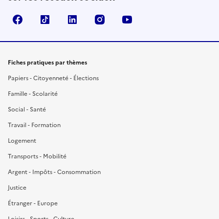
Facebook
TikTok
LinkedIn
Instagram
YouTube
Fiches pratiques par thèmes
Papiers - Citoyenneté - Élections
Famille - Scolarité
Social - Santé
Travail - Formation
Logement
Transports - Mobilité
Argent - Impôts - Consommation
Justice
Étranger - Europe
Loisirs - Sports - Culture