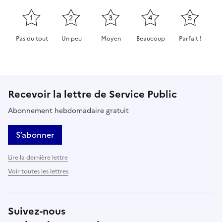
1
2
3
4
5
Pas du tout
Un peu
Moyen
Beaucoup
Parfait !
Cette page ne pas m'a pas du tout été utile
Cette page m'a été un peu utile
Cette page m'a été moyennement 
Cette page m'a été très 
Cette page m'
Recevoir la lettre de Service Public
Abonnement hebdomadaire gratuit
S’abonner
Lire la dernière lettre
Voir toutes les lettres
Suivez-nous