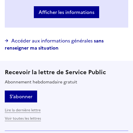
Vous avez choisi
Choisir votre cas
Afficher les informations
Accéder aux informations générales
sans
renseigner ma situation
Recevoir la lettre de Service Public
Abonnement hebdomadaire gratuit
S’abonner
Lire la dernière lettre
Voir toutes les lettres