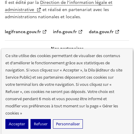
Il est édité par la
Direction de l’information légale et
administrative
et réalisé en partenariat avec les
administrations nationales et locales.
legifrance.gouv.fr
info.gouv.fr
data.gouv.fr
Nos partenaires
Ce site utilise des cookies permettant de visualiser des contenus
et d'améliorer le fonctionnement grâce aux statistiques de
navigation. Si vous cliquez sur « Accepter », la Dila (éditeur du site
Service Public) et ses partenaires déposeront ces cookies sur
votre terminal lors de votre navigation. Si vous cliquez sur «
Plan du site
Accessibilité : totalement conforme
Accessibilité des
Refuser », ces cookies ne seront pas déposés. Votre choix est
services en ligne
Mentions légales
Données personnelles et sécurité
conservé pendant 6 mois et vous pouvez être informé et
modifier vos préférences à tout moment sur la page « Gérer les
Conditions générales d'utilisation
Gestion des cookies
cookies »
Sauf mention contraire, tous les contenus de ce site sont sous
licence
Accepter
Refuser
Personnaliser
etalab-2.0