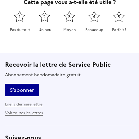
Cette page vous a-t-elle été utile ?
1
2
3
4
5
Pas du tout
Un peu
Moyen
Beaucoup
Parfait !
Cette page ne pas m'a pas du tout été utile
Cette page m'a été un peu utile
Cette page m'a été moyennement 
Cette page m'a été très 
Cette page m'
Recevoir la lettre de Service Public
Abonnement hebdomadaire gratuit
S’abonner
Lire la dernière lettre
Voir toutes les lettres
Suivez-nous