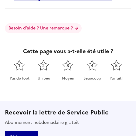
Besoin d’aide ? Une remarque ?
Cette page vous a-t-elle été utile ?
1
2
3
4
5
Pas du tout
Un peu
Moyen
Beaucoup
Parfait !
Cette page ne pas m'a pas du tout été utile
Cette page m'a été un peu utile
Cette page m'a été moyennement 
Cette page m'a été très 
Cette page m'
Recevoir la lettre de Service Public
Abonnement hebdomadaire gratuit