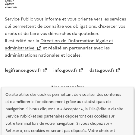
Service Public vous informe et vous oriente vers les services
qui permettent de connaître vos obligations, d’exercer vos
droits et de faire vos démarches du quotidien.
Il est édité par la
Direction de l’information légale et
administrative
et réalisé en partenariat avec les
administrations nationales et locales.
legifrance.gouv.fr
info.gouv.fr
data.gouv.fr
Nos partenaires
Ce site utilise des cookies permettant de visualiser des contenus
et d'améliorer le fonctionnement grâce aux statistiques de
navigation. Si vous cliquez sur « Accepter », la Dila (éditeur du site
Service Public) et ses partenaires déposeront ces cookies sur
votre terminal lors de votre navigation. Si vous cliquez sur «
Plan du site
Accessibilité : totalement conforme
Accessibilité des
Refuser », ces cookies ne seront pas déposés. Votre choix est