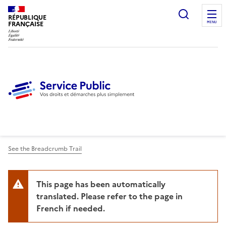
Ouvrir l
RÉPUBLIQUE
FRANÇAISE
MENU
See the Breadcrumb Trail
This page has been automatically
translated. Please refer to the page in
French if needed.