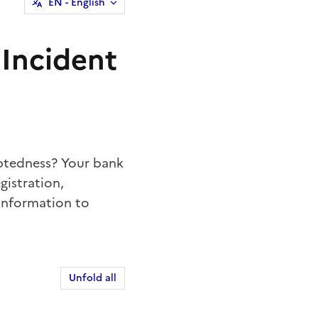
EN
- English
Incident
debtedness? Your bank
gistration,
 information to
Unfold all