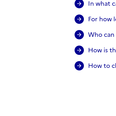
In what c
For how l
Who can 
How is th
How to ch