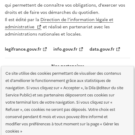
qui permettent de connaître vos obligations, d’exercer vos
droits et de faire vos démarches du quotidien.
Il est édité par la
Direction de l’information légale et
administrative
et réalisé en partenariat avec les
administrations nationales et locales.
legifrance.gouv.fr
info.gouv.fr
data.gouv.fr
Nos partenaires
Ce site utilise des cookies permettant de visualiser des contenus
et d'améliorer le fonctionnement grâce aux statistiques de
navigation. Si vous cliquez sur « Accepter », la Dila (éditeur du site
Service Public) et ses partenaires déposeront ces cookies sur
votre terminal lors de votre navigation. Si vous cliquez sur «
Plan du site
Accessibilité : totalement conforme
Accessibilité des
Refuser », ces cookies ne seront pas déposés. Votre choix est
services en ligne
Mentions légales
Données personnelles et sécurité
conservé pendant 6 mois et vous pouvez être informé et
modifier vos préférences à tout moment sur la page « Gérer les
Conditions générales d'utilisation
Gestion des cookies
cookies »