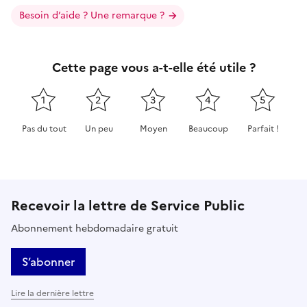
Besoin d’aide ? Une remarque ?
Cette page vous a-t-elle été utile ?
1
2
3
4
5
Pas du tout
Un peu
Moyen
Beaucoup
Parfait !
Cette page ne pas m'a pas du tout été utile
Cette page m'a été un peu utile
Cette page m'a été moyennement 
Cette page m'a été très 
Cette page m'
Recevoir la lettre de Service Public
Abonnement hebdomadaire gratuit
S’abonner
Lire la dernière lettre