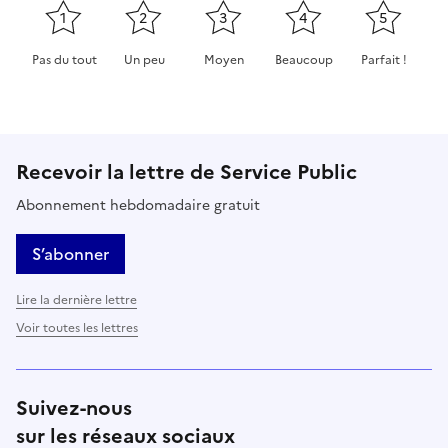
1
2
3
4
5
Pas du tout
Un peu
Moyen
Beaucoup
Parfait !
Cette page ne pas m'a pas du tout été utile
Cette page m'a été un peu utile
Cette page m'a été moyennement 
Cette page m'a été très 
Cette page m'
Recevoir la lettre de Service Public
Abonnement hebdomadaire gratuit
S’abonner
Lire la dernière lettre
Voir toutes les lettres
Suivez-nous
sur les réseaux sociaux