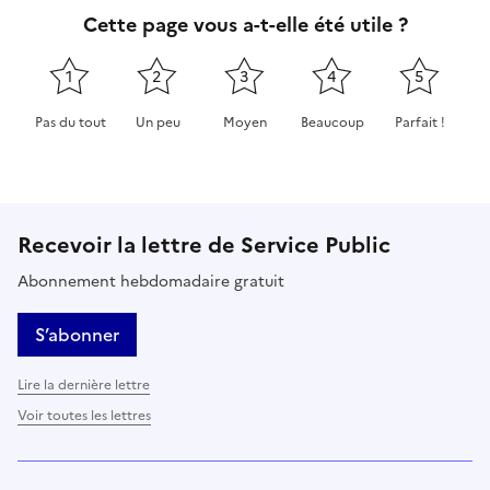
Cette page vous a-t-elle été utile ?
1
2
3
4
5
Pas du tout
Un peu
Moyen
Beaucoup
Parfait !
Cette page ne pas m'a pas du tout été utile
Cette page m'a été un peu utile
Cette page m'a été moyennement 
Cette page m'a été très 
Cette page m'
Recevoir la lettre de Service Public
Abonnement hebdomadaire gratuit
S’abonner
Lire la dernière lettre
Voir toutes les lettres