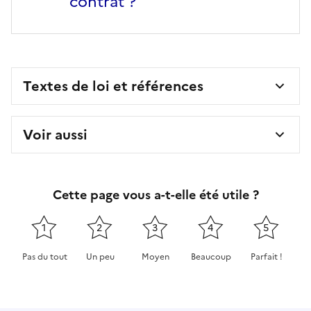
contrat ?
Textes de loi et références
Voir aussi
Cette page vous a-t-elle été utile ?
1
2
3
4
5
Pas du tout
Un peu
Moyen
Beaucoup
Parfait !
Cette page ne pas m'a pas du tout été utile
Cette page m'a été un peu utile
Cette page m'a été moyennement 
Cette page m'a été très 
Cette page m'