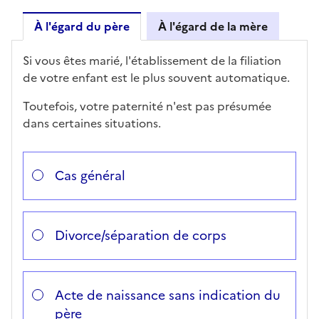
À l'égard du père
À l'égard de la mère
À l'égard du père
Si vous êtes marié, l'établissement de la filiation
de votre enfant est le plus souvent automatique.
Toutefois, votre paternité n'est pas présumée
dans certaines situations.
Répondez aux questions successives et les réponses 
Vous avez choisi
Choisissez votre cas
Cas général
Divorce/séparation de corps
Acte de naissance sans indication du
père