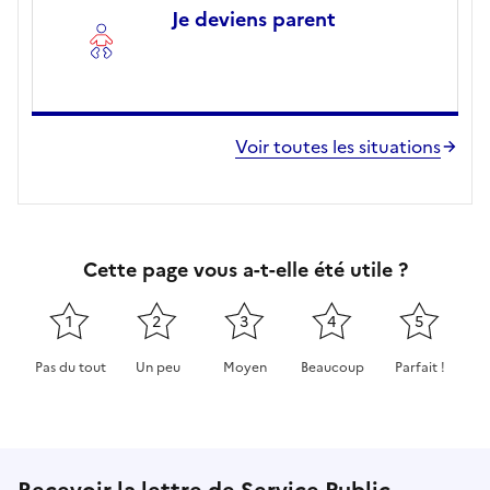
Je deviens parent
Voir toutes les situations
Cette page vous a-t-elle été utile ?
1
2
3
4
5
Pas du tout
Un peu
Moyen
Beaucoup
Parfait !
Cette page ne pas m'a pas du tout été utile
Cette page m'a été un peu utile
Cette page m'a été moyennement 
Cette page m'a été très 
Cette page m'
Recevoir la lettre de Service Public