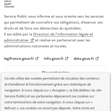
Service Public vous informe et vous oriente vers les services
qui permettent de connaître vos obligations, d’exercer vos
droits et de faire vos démarches du quotidien.
Il est édité par la
Direction de l’information légale et
administrative
et réalisé en partenariat avec les
administrations nationales et locales.
legifrance.gouv.fr
info.gouv.fr
data.gouv.fr
Nos partenaires
Ce site utilise des cookies permettant de visualiser des contenus
et d'améliorer le fonctionnement grâce aux statistiques de
navigation. Si vous cliquez sur « Accepter », la Dila (éditeur du site
Service Public) et ses partenaires déposeront ces cookies sur
votre terminal lors de votre navigation. Si vous cliquez sur «
Plan du site
Accessibilité : totalement conforme
Accessibilité des
Refuser », ces cookies ne seront pas déposés. Votre choix est