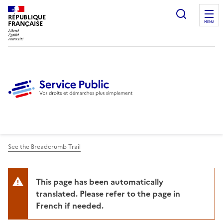
Ouvrir l
RÉPUBLIQUE
FRANÇAISE
MENU
See the Breadcrumb Trail
This page has been automatically
translated. Please refer to the page in
French if needed.