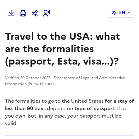
EN
Travel to the USA: what
are the formalities
(passport, Esta, visa...)?
Verified 20 October 2025 - Directorate of Legal and Administrative
Information (Prime Minister)
The formalities to go to the United States
for a stay of
less than 90 days
depend on
type of passport
that
you own. But, in any case, your passport must be
valid.
Répondez aux questions successives et les réponses s’
Vous avez choisi
Choisissez votre cas