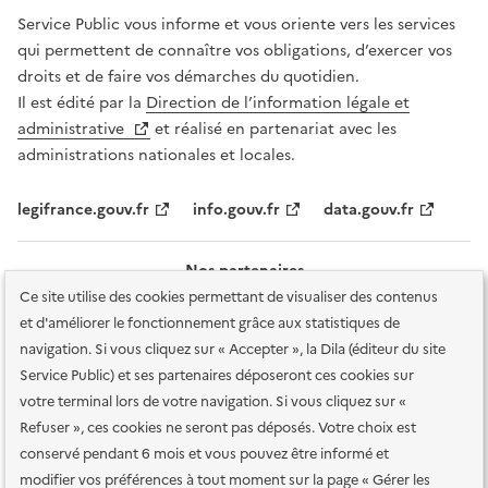
Service Public vous informe et vous oriente vers les services
qui permettent de connaître vos obligations, d’exercer vos
droits et de faire vos démarches du quotidien.
Il est édité par la
Direction de l’information légale et
administrative
et réalisé en partenariat avec les
administrations nationales et locales.
legifrance.gouv.fr
info.gouv.fr
data.gouv.fr
Nos partenaires
Ce site utilise des cookies permettant de visualiser des contenus
et d'améliorer le fonctionnement grâce aux statistiques de
navigation. Si vous cliquez sur « Accepter », la Dila (éditeur du site
Service Public) et ses partenaires déposeront ces cookies sur
votre terminal lors de votre navigation. Si vous cliquez sur «
Plan du site
Accessibilité : totalement conforme
Accessibilité des
Refuser », ces cookies ne seront pas déposés. Votre choix est
services en ligne
Mentions légales
Données personnelles et sécurité
conservé pendant 6 mois et vous pouvez être informé et
modifier vos préférences à tout moment sur la page « Gérer les
Conditions générales d'utilisation
Gestion des cookies