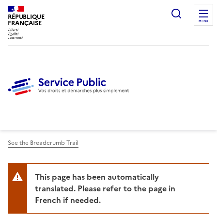
Ouvrir l
RÉPUBLIQUE
FRANÇAISE
MENU
See the Breadcrumb Trail
This page has been automatically
translated. Please refer to the page in
French if needed.